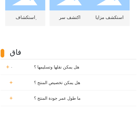
استكشف مزايا
اكتشف سر
استكشاف
خرطوم PE
خرطوم PE
الأسئلة الشائعة
المنسوج: الحل
المنسوج: كيف
حول أنابيب
الأمثل
يعمل ولماذا هو
بولي إيثيلين
لاحتياجاتك
الخيار الأفضل؟
المنسوجة
اليومية
فاق
هل يمكن نقلها وتسليمها ؟
هل يمكن تخصيص المنتج ؟
ما طول عمر جودة المنتج ؟