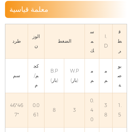
معلمة قياسية
ق
س
I.
الوز
ط
م
الضغط
طرد
D
ن
ر
ك
بو
كج
م
م
W.P
B.P
ص
م/
سم
م
م
(بار)
(بار)
ة
م
0.
46*46
0.0
3
1.
8
3
4
*7
61
8
5
0