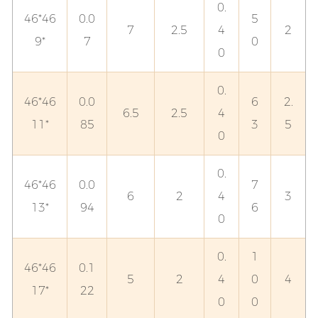
0.
46*46
0.0
5
7
2.5
4
2
*9
7
0
0
0.
46*46
0.0
6
2.
6.5
2.5
4
*11
85
3
5
0
0.
46*46
0.0
7
6
2
4
3
*13
94
6
0
0.
1
46*46
0.1
5
2
4
0
4
*17
22
0
0